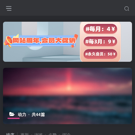
动力
共44篇
排序
更新
浏览
点赞
评论