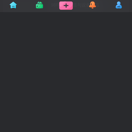
98R418–管道与设备保温
1年前
10
13SR425–室外热力管道检查井
1年前
10
08R419–混凝土模块砌体热力管道地沟
1年前
10
R418-1～2 K507-1～2–管道与设备绝
热(2008年合订本)