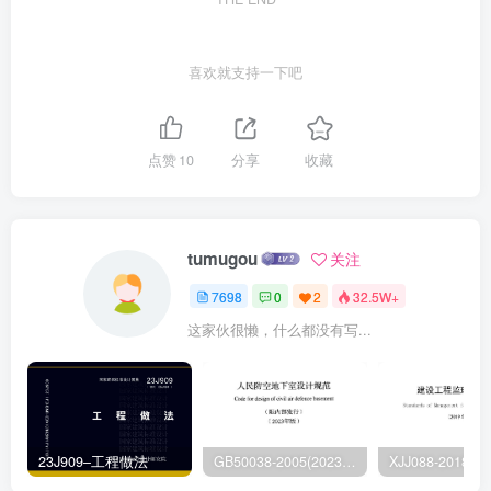
喜欢就支持一下吧
点赞
10
分享
收藏
tumugou
关注
7698
0
2
32.5W+
这家伙很懒，什么都没有写...
23J909–工程做法
GB50038-2005(2023版)–人民防空地下室设计规范