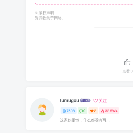
©
版权声明
资源收集于网络。
点赞
0
tumugou
关注
7698
0
2
32.5W+
这家伙很懒，什么都没有写...