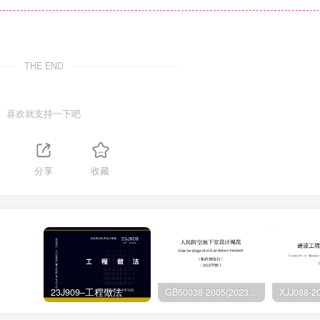
THE END
喜欢就支持一下吧
分享
收藏
23J909–工程做法
GB50038-2005(2023版)–人民防空地下室设计规范