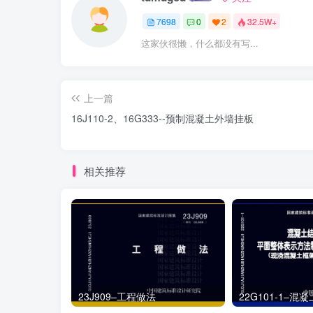
7698
0
2
32.5W+
这家伙很懒，什么都没有写...
上一篇
16J110-2、16G333--预制混凝土外墙挂板
相关推荐
23J909–工程做法