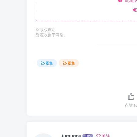
©
版权声明
资源收集于网络。
图集
图集
点赞
1
tumugou
关注