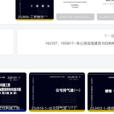
23J909–工程做法
GB50038-2005(2023版)–人民防空地下室设计规范
下一
16J107、16G617--夹心保温墙建筑与结构
22G101-1–混凝土结构施工图平面整体表示方法制图规则和构造详图（现浇混凝土框架、剪力墙、梁、板）
23J916-1–住宅排气道（一）