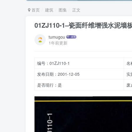
首页
建筑
图集
正文
01ZJ110-1–瓷面纤维增强水泥
tumugou
1年前更新
编号：01ZJ110-1
名
发布日期：2001-12-05
实
是否现行：是
废