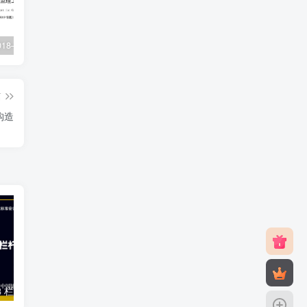
XJJ088-2018–建设工程监理工作规程
22G101-1–混凝土结构施工图平面整体表示方法制图规则和构造详图（现浇混凝土框架、剪力墙、梁、板）
23J916-1–住宅排气道（一）
篇
构造
22J403-1–楼梯 栏杆 栏板（一）
18J811-1–《建筑设计防火规范》图示