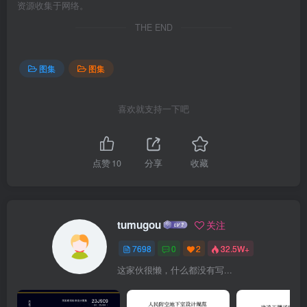
资源收集于网络。
THE END
图集
图集
喜欢就支持一下吧
点赞
10
分享
收藏
tumugou
关注
7698
0
2
32.5W+
这家伙很懒，什么都没有写...