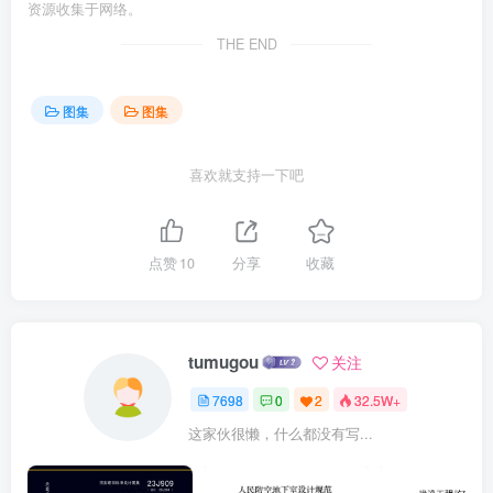
资源收集于网络。
THE END
图集
图集
喜欢就支持一下吧
点赞
10
分享
收藏
tumugou
关注
7698
0
2
32.5W+
这家伙很懒，什么都没有写...