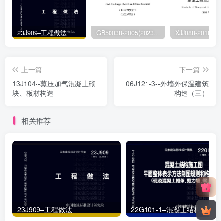
23J909–工程做法
GB50038-2005(2023版)–人民防空地下室设计规范
上一篇
下一篇
13J104--蒸压加气混凝土砌
06J121-3--外墙外保温建筑
块、板材构造
构造（三）
相关推荐
23J909–工程做法