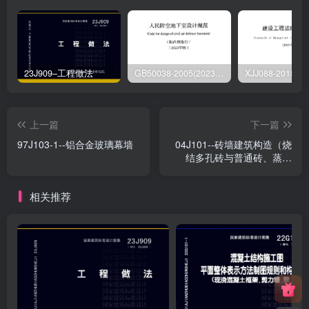
23J909–工程做法
GB50038-2005(2023版)–人民防空地下室设计规范
上一篇
下一篇
97J103-1--铝合金玻璃幕墙
04J101--砖墙建筑构造（烧
结多孔砖与普通砖、蒸压
砖）
相关推荐