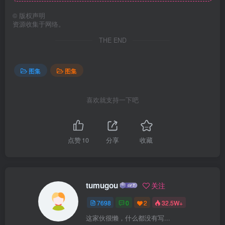
©
版权声明
资源收集于网络。
THE END
图集
图集
喜欢就支持一下吧
点赞
10
分享
收藏
tumugou
关注
7698
0
2
32.5W+
这家伙很懒，什么都没有写...