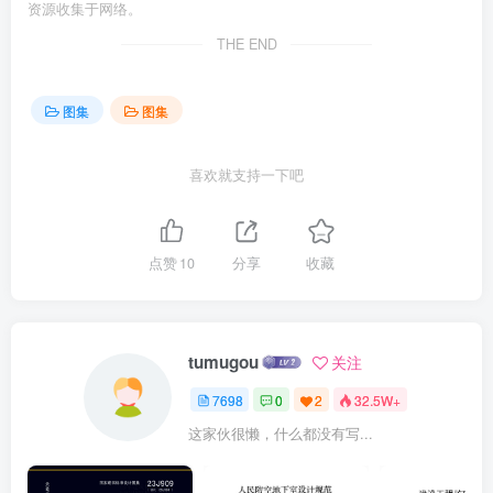
资源收集于网络。
THE END
图集
图集
喜欢就支持一下吧
点赞
10
分享
收藏
tumugou
关注
7698
0
2
32.5W+
这家伙很懒，什么都没有写...