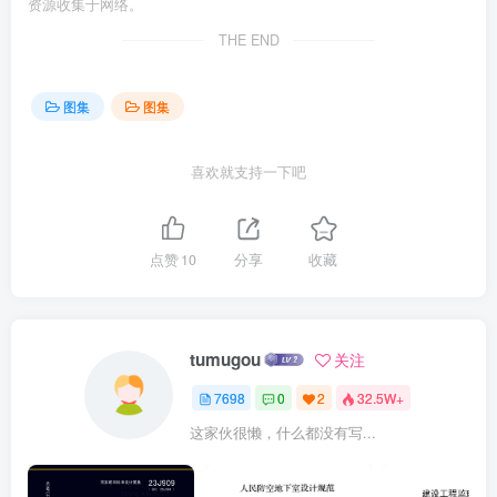
资源收集于网络。
THE END
图集
图集
喜欢就支持一下吧
点赞
10
分享
收藏
tumugou
关注
7698
0
2
32.5W+
这家伙很懒，什么都没有写...