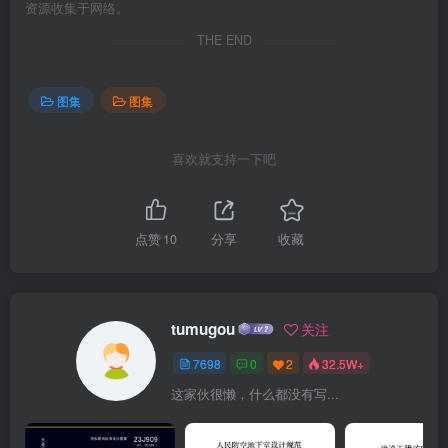
资源收集于网络。
THE END
图集
图集
喜欢就支持一下吧
点赞
10
分享
收藏
tumugou
关注
7698
0
2
32.5W+
这家伙很懒，什么都没有写...