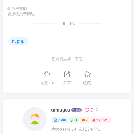
©
版权声明
资源收集于网络。
THE END
图集
喜欢就支持一下吧
点赞
10
分享
收藏
tumugou
关注
7698
0
2
32.5W+
这家伙很懒，什么都没有写...