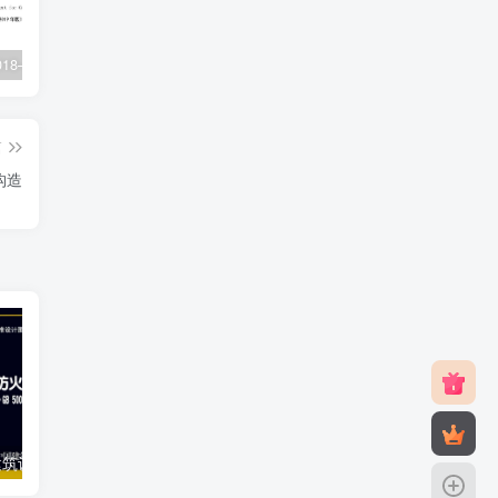
XJJ088-2018–建设工程监理工作规程
22G101-1–混凝土结构施工图平面整体表示方法制图规则和构造详图（现浇混凝土框架、剪力墙、梁、板）
23J916-1–住宅排气道（一）
篇
构造
18J811-1–《建筑设计防火规范》图示
12J201–平屋面建筑构造