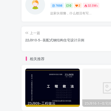
7698
0
2
32.5W+
这家伙很懒，什么都没有写...
上一篇
22J910-5--装配式钢结构住宅设计示例
相关推荐
23J909–工程做法
23J916-1–住