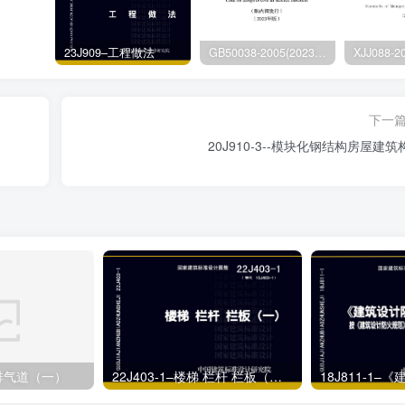
23J909–工程做法
GB50038-2005(2023版)–人民防空地下室设计规范
下一
20J910-3--模块化钢结构房屋建筑
宅排气道（一）
22J403-1–楼梯 栏杆 栏板（一）