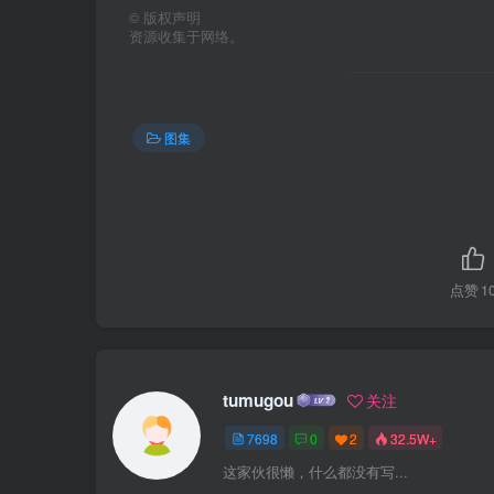
©
版权声明
资源收集于网络。
图集
点赞
1
tumugou
关注
7698
0
2
32.5W+
这家伙很懒，什么都没有写...