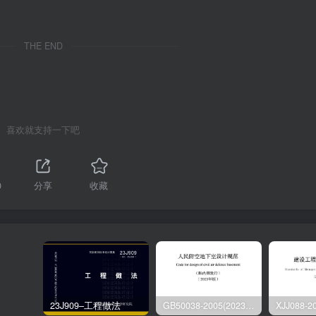
THE END
喜欢就支持一下吧
0
分享
收藏
23J909–工程做法
GB50038-2005(2023版)–人民防空地下室设计规范