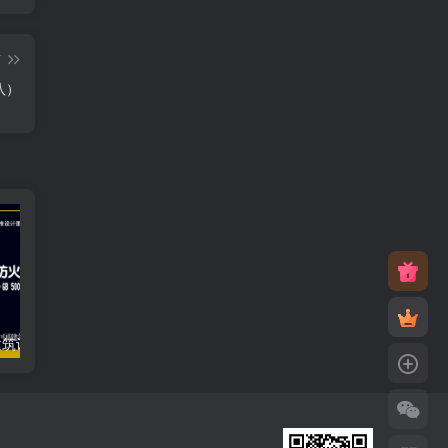
篇
八）
18J811-1–《建筑设计防火规范》图示
12J201–平屋面建筑构造