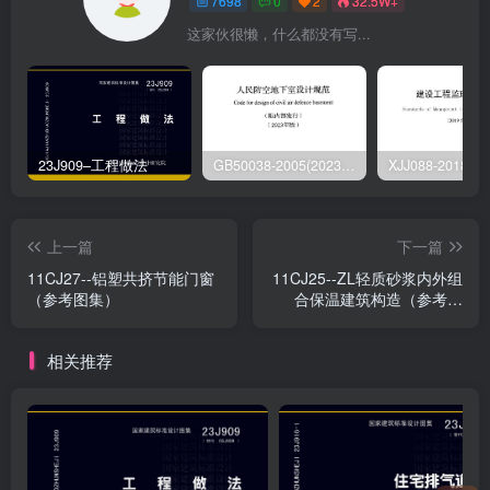
7698
0
2
32.5W+
这家伙很懒，什么都没有写...
23J909–工程做法
GB50038-2005(2023版)–人民防空地下室设计规范
上一篇
下一篇
11CJ27--铝塑共挤节能门窗
11CJ25--ZL轻质砂浆内外组
（参考图集）
合保温建筑构造（参考图
集）
相关推荐