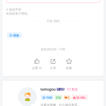
©
版权声明
资源收集于网络。
THE END
图集
喜欢就支持一下吧
点赞
10
分享
收藏
tumugou
关注
7698
0
2
32.4W+
这家伙很懒，什么都没有写...