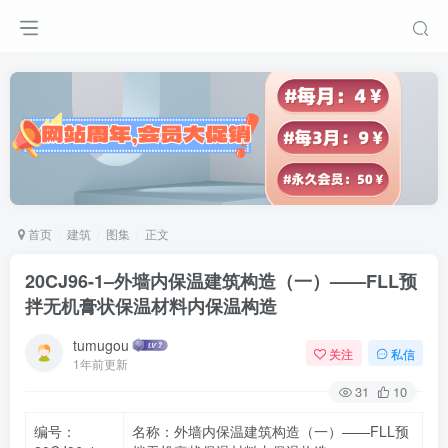
首页
建筑
图集
正文
20CJ96-1–外墙内保温建筑构造（一）——FLL预
拌无机膏状保温材料内保温构造
tumugou
关注
私信
1年前更新
31
10
编号：
名称：外墙内保温建筑构造（一）——FLL预