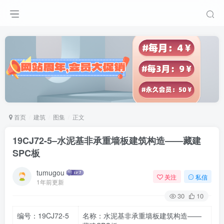
首页
建筑
图集
正文
19CJ72-5–水泥基非承重墙板建筑构造——藏建
SPC板
tumugou
关注
私信
1年前更新
30
10
编号：19CJ72-5
名称：水泥基非承重墙板建筑构造——