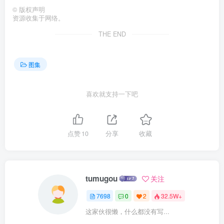
©
版权声明
资源收集于网络。
THE END
图集
喜欢就支持一下吧
点赞
10
分享
收藏
tumugou
关注
7698
0
2
32.5W+
这家伙很懒，什么都没有写...