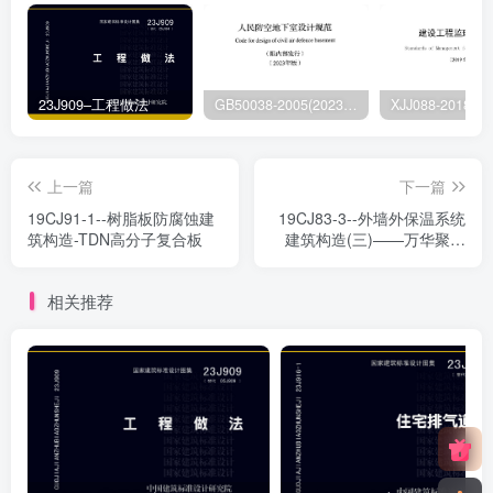
23J909–工程做法
GB50038-2005(2023版)–人民防空地下室设计规范
上一篇
下一篇
19CJ91-1--树脂板防腐蚀建
19CJ83-3--外墙外保温系统
筑构造-TDN高分子复合板
建筑构造(三)——万华聚氨
酯岩棉复合板保温系统
相关推荐