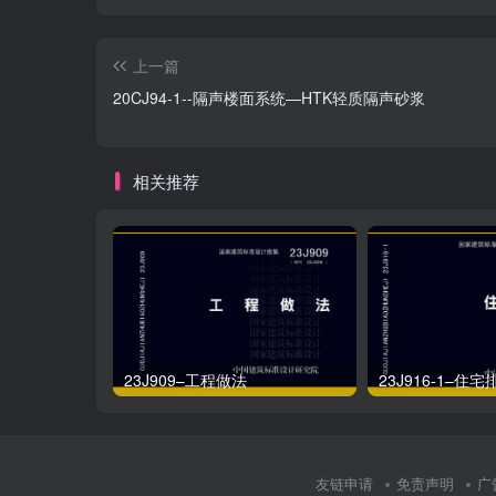
上一篇
20CJ94-1--隔声楼面系统—HTK轻质隔声砂浆
相关推荐
23J909–工程做法
23J916-1–住
友链申请
免责声明
广