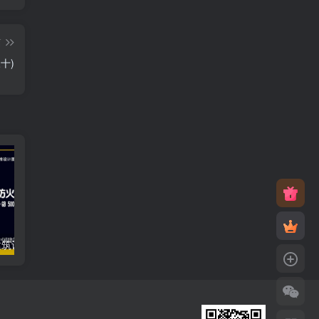
篇
十)
18J811-1–《建筑设计防火规范》图示
12J201–平屋面建筑构造