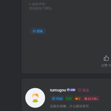
©
版权声明
资源收集于网络。
图集
点赞
1
tumugou
关注
7698
0
2
32.4W+
这家伙很懒，什么都没有写...