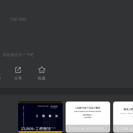
THE END
喜欢就支持一下吧
0
分享
收藏
23J909–工程做法
GB50038-2005(2023版)–人民防空地下室设计规范