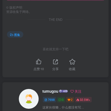
©
版权声明
资源收集于网络。
THE END
图集
喜欢就支持一下吧
点赞
10
分享
收藏
tumugou
关注
7698
0
2
32.5W+
这家伙很懒，什么都没有写...