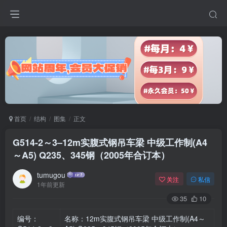
首页
结构
图集
正文
G514-2～3–12m实腹式钢吊车梁 中级工作制(A4
～A5) Q235、345钢（2005年合订本）
tumugou
关注
私信
1年前更新
35
10
编号：
名称：12m实腹式钢吊车梁 中级工作制(A4～