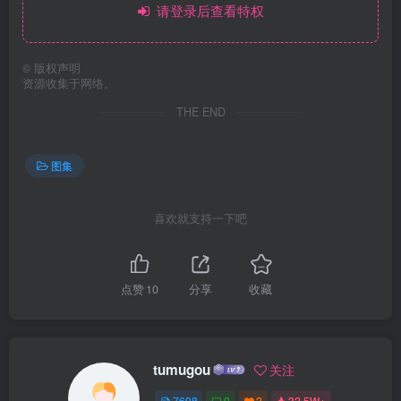
请登录后查看特权
©
版权声明
资源收集于网络。
THE END
图集
喜欢就支持一下吧
点赞
10
分享
收藏
tumugou
关注
7698
0
2
32.5W+