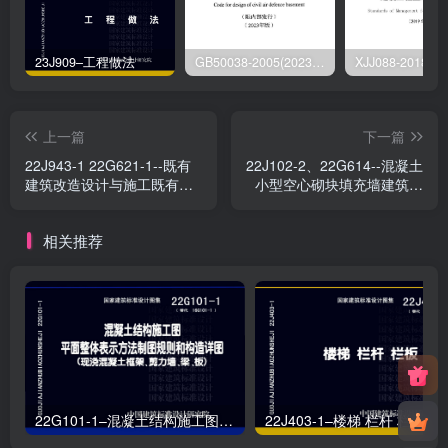
23J909–工程做法
GB50038-2005(2023版)–人民防空地下室设计规范
上一篇
下一篇
22J943-1 22G621-1--既有
22J102-2、22G614--混凝土
建筑改造设计与施工既有住
小型空心砌块填充墙建筑、
宅增设电梯
结构构造
相关推荐
22G101-1–混凝土结构施工图平面整体表示方法制图规则和构造详图（现浇混凝土框架、剪力墙、梁、板）
22J403-1–楼梯 