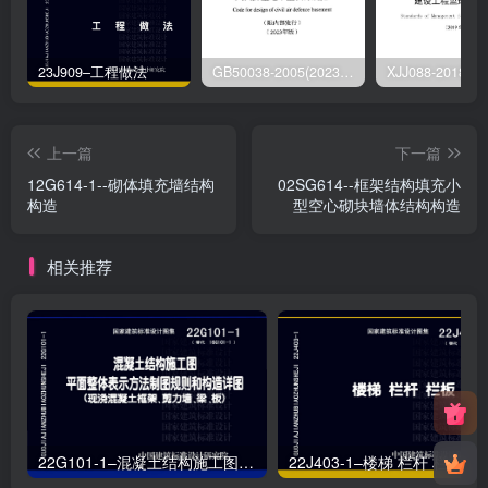
23J909–工程做法
GB50038-2005(2023版)–人民防空地下室设计规范
上一篇
下一篇
12G614-1--砌体填充墙结构
02SG614--框架结构填充小
构造
型空心砌块墙体结构构造
相关推荐
22G101-1–混凝土结构施工图平面整体表示方法制图规则和构造详图（现浇混凝土框架、剪力墙、梁、板）
22J403-1–楼梯 