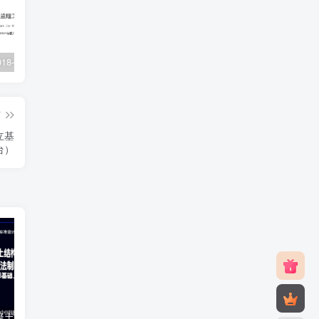
XJJ088-2018–建设工程监理工作规程
22G101-1–混凝土结构施工图平面整体表示方法制图规则和构造详图（现浇混凝土框架、剪力墙、梁、板）
23J916-1–住宅排气道（一）
篇
立基
台）
22G101-3–混凝土结构施工图平面整体表示方法制图规则和构造详图（独立基础、条形基础、筏形基础、桩基础）
22G101-2–混凝土结构施工图平面整体表示方法制图规则和构造详图（现浇混凝土板式楼梯）
12J201–