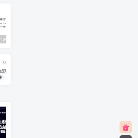
XJJ088-2018–建设工程监理工作规程
22G101-1–混凝土结构施工图平面整体表示方法制图规则和构造详图（现浇混凝土框架、剪力墙、梁、板）
23J916-1–住宅排气道（一）
篇
浇混
梯）