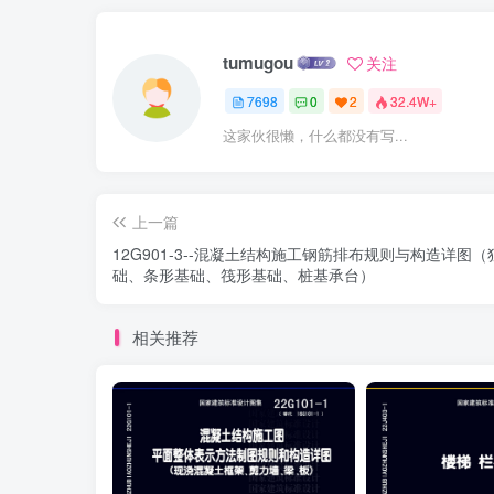
tumugou
关注
7698
0
2
32.4W+
这家伙很懒，什么都没有写...
上一篇
12G901-3--混凝土结构施工钢筋排布规则与构造详图
础、条形基础、筏形基础、桩基承台）
相关推荐