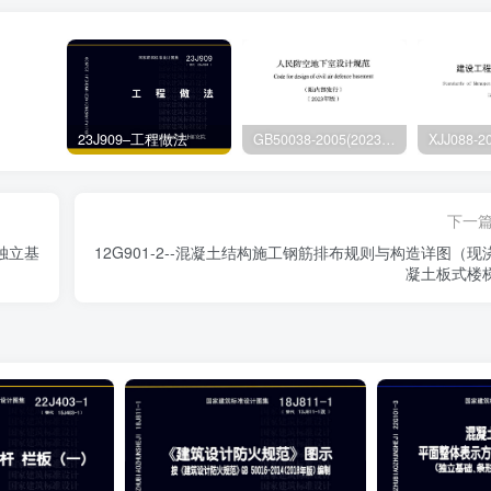
23J909–工程做法
GB50038-2005(2023版)–人民防空地下室设计规范
下一
（独立基
12G901-2--混凝土结构施工钢筋排布规则与构造详图（现
凝土板式楼