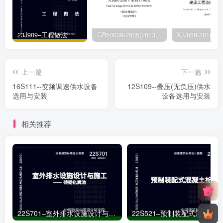
23J909–工程做法
GB50038-2005(2023版)–人民防空地下室设计规范
上一篇
下一篇
16S111--变频调速供水设备
12S109--叠压(无负压)供水
选用与安装
设备选用与安装
相关推荐
22S701–室外排水设施设计与施工——砖砌化粪池