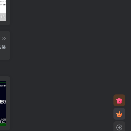
XJJ088-2018–建设工程监理工作规程
22G101-1–混凝土结构施工图平面整体表示方法制图规则和构造详图（现浇混凝土框架、剪力墙、梁、板）
23J916-1–住宅排气道（一）
篇
安装
22S212–自动跟踪定位射流灭火系统选用与安装
23S516–混凝土排水管道基础及接口