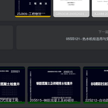
23J909–工程做法
GB50038-2005(2023版)–人民防空地下室设计规范
下一
05SS121--热水机组选用与
22S521–预制装配式混凝土检查井
20S515–钢筋混凝土及砖砌排水检查井