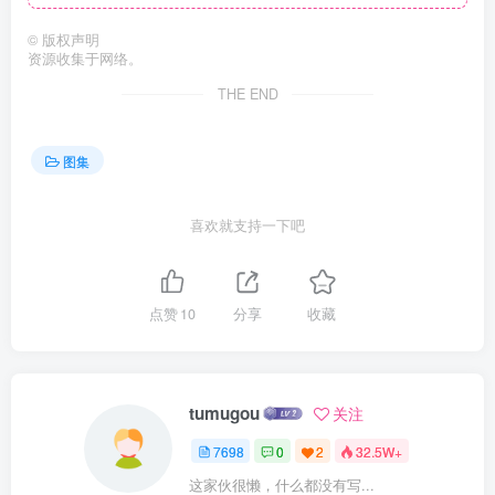
©
版权声明
资源收集于网络。
THE END
图集
喜欢就支持一下吧
点赞
10
分享
收藏
tumugou
关注
7698
0
2
32.5W+
这家伙很懒，什么都没有写...