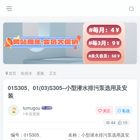
首页
给排水
图集
正文
01S305、01(03)S305–小型潜水排污泵选用及安
装
tumugou
关注
私信
1年前更新
44
10
编号：01S305、
名称：小型潜水排污泵选用及安