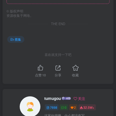
©
版权声明
资源收集于网络。
THE END
图集
喜欢就支持一下吧
点赞
10
分享
收藏
tumugou
关注
7698
0
2
32.5W+
这家伙很懒，什么都没有写...