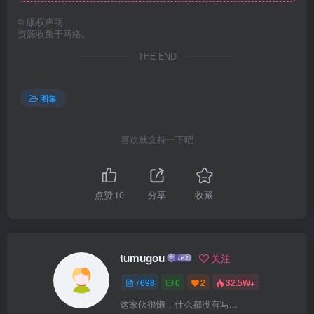
©
版权声明
资源收集于网络。
THE END
图集
喜欢就支持一下吧
点赞
10
分享
收藏
tumugou
关注
7698
0
2
32.5W+
这家伙很懒，什么都没有写...