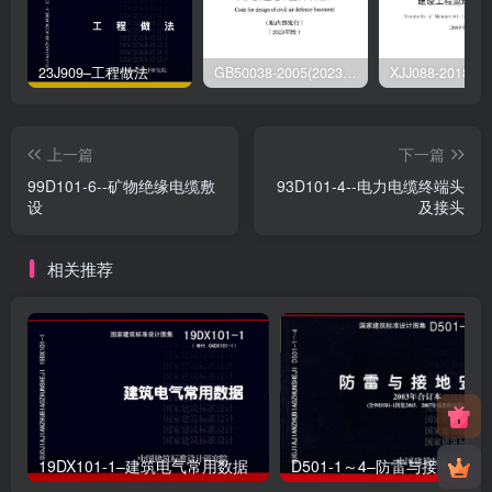
23J909–工程做法
GB50038-2005(2023版)–人民防空地下室设计规范
上一篇
下一篇
99D101-6--矿物绝缘电缆敷
93D101-4--电力电缆终端头
设
及接头
相关推荐
19DX101-1–建筑电气常用数据
D501-1～4–防雷与接地安装（2003年合订本）（含99