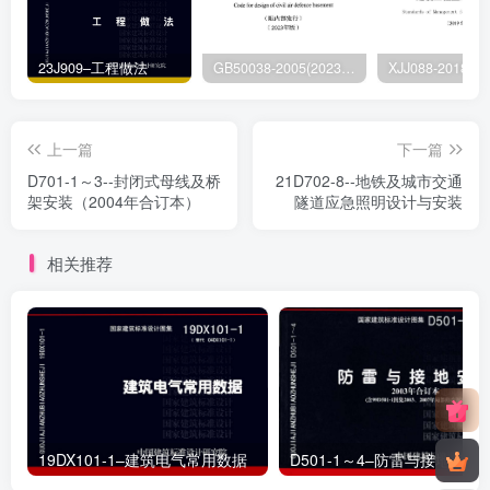
23J909–工程做法
GB50038-2005(2023版)–人民防空地下室设计规范
上一篇
下一篇
D701-1～3--封闭式母线及桥
21D702-8--地铁及城市交通
架安装（2004年合订本）
隧道应急照明设计与安装
相关推荐
19DX101-1–建筑电气常用数据
D501-1～4–防雷与接地安装（2003年合订本）（含99