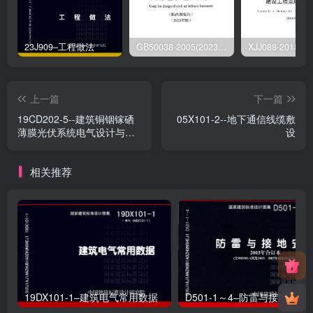
23J909–工程做法
GB50038-2005(2023版)–人民防空地下室设计规范
上一篇
下一篇
19CD202-5--建筑铜铟镓硒
05X101-2--地下通信线缆敷
薄膜光伏系统电气设计与安
设
装（一）
相关推荐
19DX101-1–建筑电气常用数据
D501-1～4–防雷与接地安装（2003年合订本）（含99