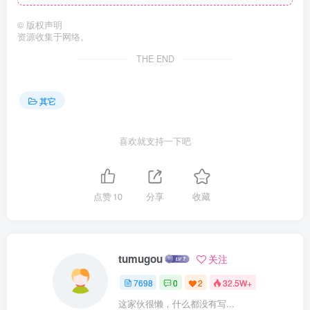
©
版权声明
资源收集于网络。
THE END
其它
喜欢就支持一下吧
点赞
10
分享
收藏
tumugou
关注
7698
0
2
32.5W+
这家伙很懒，什么都没有写...