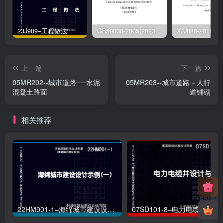
23J909–工程做法
GB50038-2005(2023版)–人民防空地下室设计规范
上一篇
下一篇
05MR202--城市道路──水泥
05MR203--城市道路－人行
混凝土路面
道铺砌
相关推荐
22HM001-1–海绵城市建设设计示例（一）
07SD101