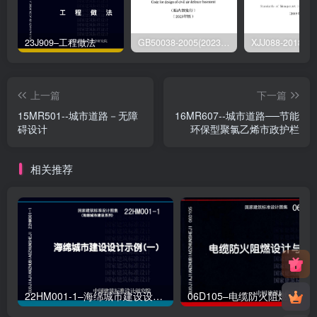
23J909–工程做法
GB50038-2005(2023版)–人民防空地下室设计规范
上一篇
下一篇
15MR501--城市道路－无障
16MR607--城市道路──节能
碍设计
环保型聚氯乙烯市政护栏
相关推荐
22HM001-1–海绵城市建设设计示例（一）