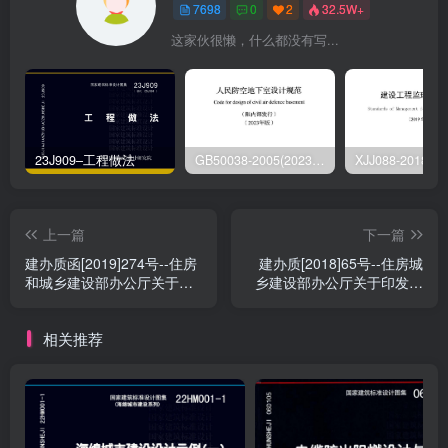
7698
0
2
32.5W+
这家伙很懒，什么都没有写...
23J909–工程做法
GB50038-2005(2023版)–人民防空地下室设计规范
上一篇
下一篇
建办质函[2019]274号--住房
建办质[2018]65号--住房城
和城乡建设部办公厅关于印
乡建设部办公厅关于印发城
发城市轨道交通工程创新技
市轨道交通工程土建施工质
术指南的通知
量标准化管理技术指南的通
相关推荐
知