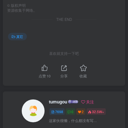
©
版权声明
资源收集于网络。
THE END
其它
喜欢就支持一下吧
点赞
10
分享
收藏
tumugou
关注
7698
0
2
32.5W+
这家伙很懒，什么都没有写...