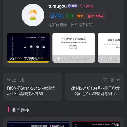
tumugou
关注
7698
0
2
32.5W+
这家伙很懒，什么都没有写...
23J909–工程做法
GB50038-2005(2023版)–人民防空地下室设计规范
上一篇
下一篇
RISN-TG014-2012--生活垃
建村[2010]184号--关于印发
圾卫生填埋技术导则
《镇（乡）域规划导则（试
行）》的通知
相关推荐