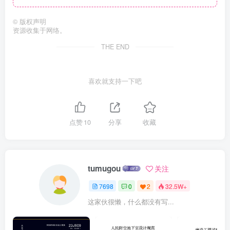
©
版权声明
资源收集于网络。
THE END
喜欢就支持一下吧
点赞
10
分享
收藏
tumugou
关注
7698
0
2
32.5W+
这家伙很懒，什么都没有写...