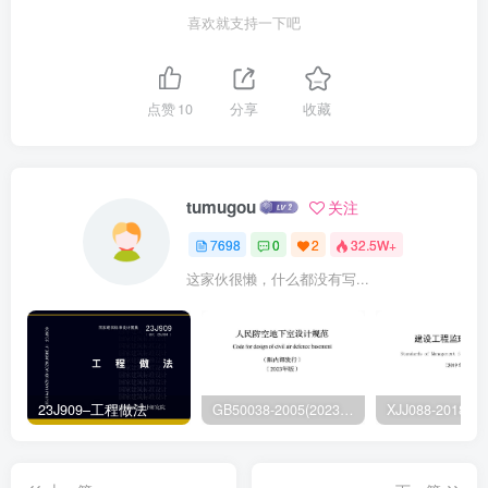
喜欢就支持一下吧
点赞
10
分享
收藏
tumugou
关注
7698
0
2
32.5W+
这家伙很懒，什么都没有写...
23J909–工程做法
GB50038-2005(2023版)–人民防空地下室设计规范