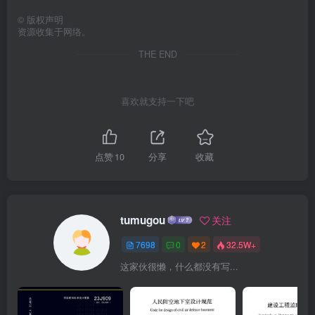
©
版权声明
资源收集于网络。
THE END
喜欢就支持一下吧
点赞
10
分享
收藏
tumugou
关注
7698
0
2
32.5W+
这家伙很懒，什么都没有写...