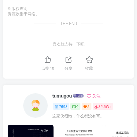
©
版权声明
资源收集于网络。
THE END
喜欢就支持一下吧
点赞
10
分享
收藏
tumugou
关注
7698
0
2
32.5W+
这家伙很懒，什么都没有写...