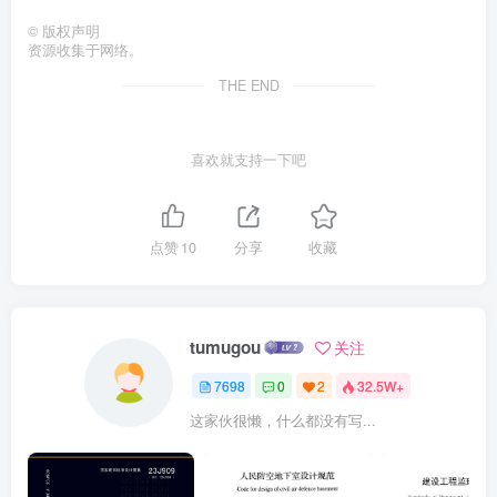
©
版权声明
资源收集于网络。
THE END
喜欢就支持一下吧
点赞
10
分享
收藏
tumugou
关注
7698
0
2
32.5W+
这家伙很懒，什么都没有写...