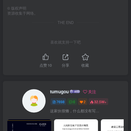
©
版权声明
资源收集于网络。
THE END
喜欢就支持一下吧
点赞
10
分享
收藏
tumugou
关注
7698
0
2
32.5W+
这家伙很懒，什么都没有写...