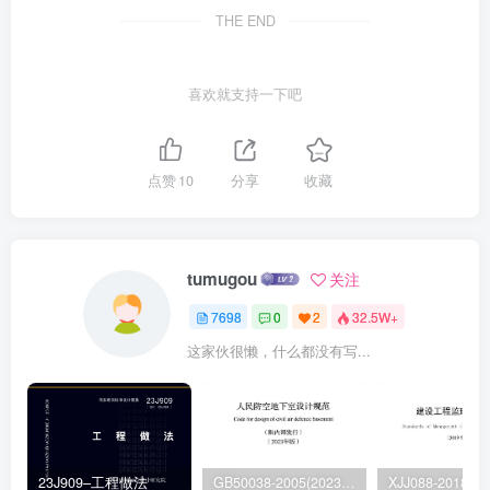
THE END
喜欢就支持一下吧
点赞
10
分享
收藏
tumugou
关注
7698
0
2
32.5W+
这家伙很懒，什么都没有写...
23J909–工程做法
GB50038-2005(2023版)–人民防空地下室设计规范