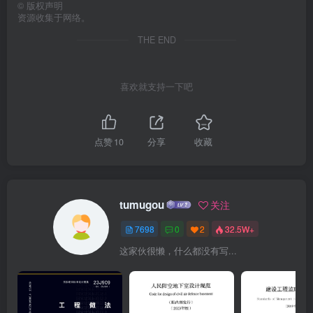
©
版权声明
资源收集于网络。
THE END
喜欢就支持一下吧
点赞
10
分享
收藏
tumugou
关注
7698
0
2
32.5W+
这家伙很懒，什么都没有写...