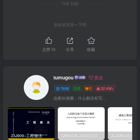
THE END
喜欢就支持一下吧
点赞
10
分享
收藏
tumugou
关注
7698
0
2
32.4W+
这家伙很懒，什么都没有写...
23J909–工程做法
GB50038-2005(2023版)–人民防空地下室设计规范