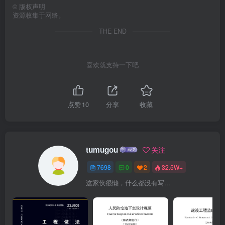
©
版权声明
资源收集于网络。
THE END
喜欢就支持一下吧
点赞
10
分享
收藏
tumugou
关注
7698
0
2
32.5W+
这家伙很懒，什么都没有写...