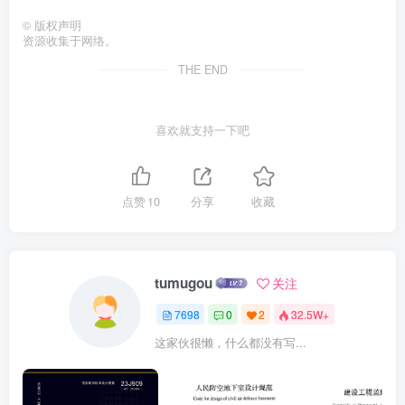
©
版权声明
资源收集于网络。
THE END
喜欢就支持一下吧
点赞
10
分享
收藏
tumugou
关注
7698
0
2
32.5W+
这家伙很懒，什么都没有写...