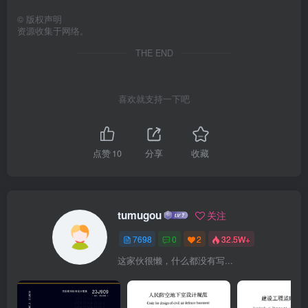
©
版权声明
资源收集于网络。
THE END
喜欢就支持一下吧
点赞
10
分享
收藏
tumugou
关注
7698
0
2
32.5W+
这家伙很懒，什么都没有写...