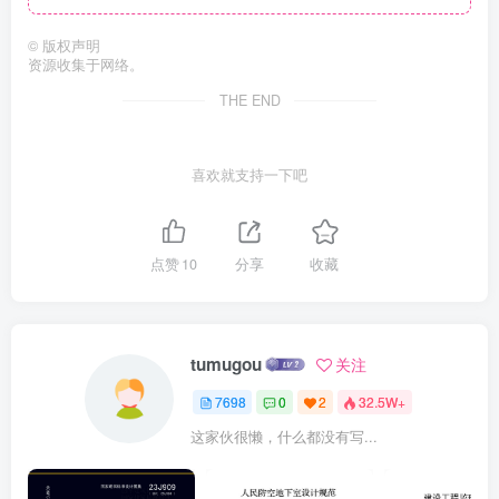
©
版权声明
资源收集于网络。
THE END
喜欢就支持一下吧
点赞
10
分享
收藏
tumugou
关注
7698
0
2
32.5W+
这家伙很懒，什么都没有写...